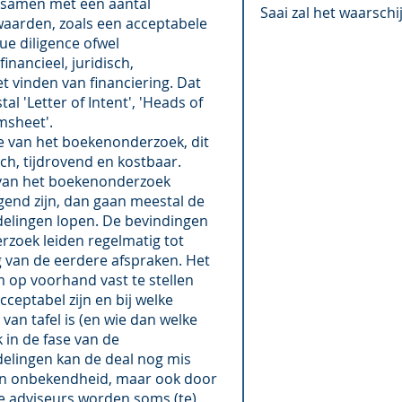
 samen met een aantal
Saai zal het waarschi
aarden, zoals een acceptabele
ue diligence ofwel
nancieel, juridisch,
t vinden van financiering. Dat
al 'Letter of Intent', 'Heads of
msheet'.
se van het boekenonderzoek, dit
sch, tijdrovend en kostbaar.
 van het boekenonderzoek
end zijn, dan gaan meestal de
elingen lopen. De bevindingen
rzoek leiden regelmatig tot
 van de eerdere afspraken. Het
m op voorhand vast te stellen
ceptabel zijn en bij welke
van tafel is (en wie dan welke
 in de fase van de
elingen kan de deal nog mis
en onbekendheid, maar ook door
de adviseurs worden soms (te)