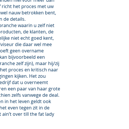
handen hiervoor meer dan
f richt het proces met uw
u wel nauw betrokken bent,
n de details.
branche waarin u zelf niet
producten, de klanten, de
lijke niet echt goed kent,
viseur die daar wel mee
hoeft geen overname
t kan bijvoorbeeld een
nche zelf zijn), maar hij/zij
het proces en kritisch naar
ingen kijken. Het zou
bedrijf dat u overneemt
ren een paar van haar grote
schien zelfs vanwege de deal.
n in het leven geldt ook
 het even tegen zit in de
ain’t over till the fat lady