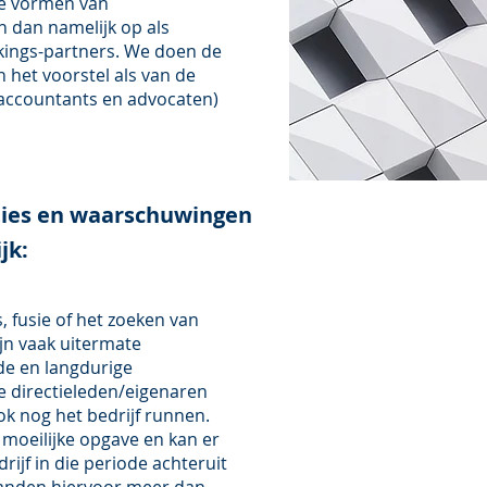
se vormen van
n dan namelijk op als
kings-partners. We doen de
 het voorstel als van de
 accountants en advocaten)
ties en waarschuwingen
jk:
 fusie of het zoeken van
jn vaak uitermate
nde en langdurige
 directieleden/eigenaren
k nog het bedrijf runnen.
 moeilijke opgave en kan er
drijf in die periode achteruit