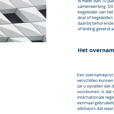
Al meer dan 10 jaa
samenwerking. Dit g
begeleider van het
deal of begeleiden
daarbij behorende 
of leiding gevend 
Het overnam
Een overnameproce
verschillen kunnen 
zal u opvallen dat 
voorkomen. Is dat n
internationale tegen
eenmaal gebruikelijk
adviseurs dat waars