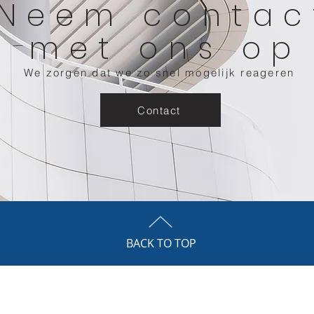
Neem contac
met ons op
We zorgen dat we zo snel mogelijk reageren
Contact
BACK TO TOP