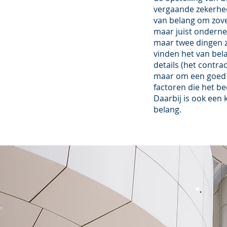
vergaande zekerhed
van belang om zovee
maar juist onderne
maar twee dingen ze
vinden het van bela
details (het contra
maar om een goed b
factoren die het b
Daarbij is ook een
belang.