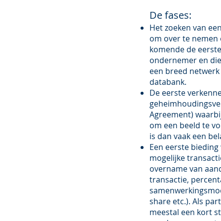
De fases:
Het zoeken van een 
om over te nemen 
komende de eerste
ondernemer en dien
een breed netwerk 
databank.
De eerste verkenn
geheimhoudingsver
Agreement) waarbij
om een beeld te vor
is dan vaak een bel
Een eerste bieding
mogelijke transact
overname van aande
transactie, percent
samenwerkingsmode
share etc.). Als pa
meestal een kort s