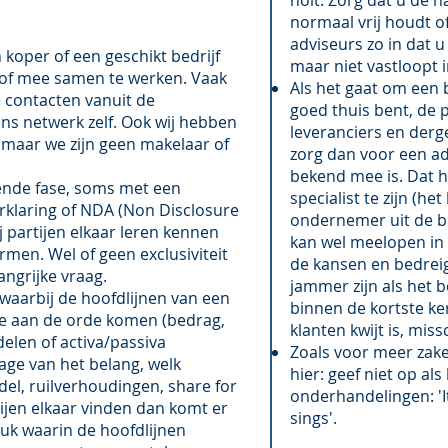
holt. Zorg dat u de 
normaal vrij houdt o
adviseurs zo in dat 
koper of een geschikt bedrijf
maar niet vastloopt i
of mee samen te werken. Vaak
Als het gaat om een 
 contacten vanuit de
goed thuis bent, de 
s netwerk zelf. Ook wij hebben
leveranciers en derge
maar we zijn geen makelaar of
zorg dan voor een ad
bekend mee is. Dat 
ende fase, soms met een
specialist te zijn (he
klaring of NDA (Non Disclosure
ondernemer uit de bra
 partijen elkaar leren kennen
kan wel meelopen in 
men. Wel of geen exclusiviteit
de kansen en bedreig
angrijke vraag.
jammer zijn als het 
 waarbij de hoofdlijnen van een
binnen de kortste ke
ie aan de orde komen (bedrag,
klanten kwijt is, mis
len of activa/passiva
Zoals voor meer zake
age van het belang, welk
hier: geef niet op als
l, ruilverhoudingen, share for
onderhandelingen: 'It 
rtijen elkaar vinden dan komt er
sings'.
tuk waarin de hoofdlijnen