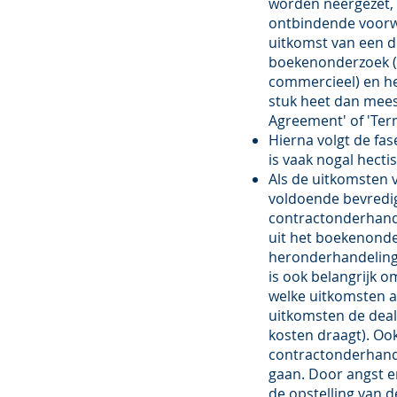
worden neergezet,
ontbindende voorw
uitkomst van een d
boekenonderzoek (fi
commercieel) en he
stuk heet dan meest
Agreement' of 'Ter
Hierna volgt de fa
is vaak nogal hecti
Als de uitkomsten
voldoende bevredig
contractonderhand
uit het boekenonde
heronderhandeling
is ook belangrijk o
welke uitkomsten ac
uitkomsten de deal 
kosten draagt). Ook
contractonderhand
gaan. Door angst 
de opstelling van 