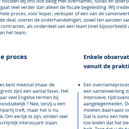
r houden wij ons ook bezig met overnames, fusies en diver
aat veel verder dan alleen de fiscale begeleiding. Wij trede
 hele proces, voor koper, verkoper of een van de samenwer
 de deal, voeren de onderhandelingen, zowel ten aanzien van
contracten, als onderdeel van een team (met bijvoorbeeld
aan het team.
e proces
Enkele observa
vanuit de prakti
s kent meestal (maar de
Een overnameproces,
groot zijn) een aantal fases. Het
een samenwerking zi
daar veel Engelse termen bij
intensieve, tijdrove
oodzakelijk ? Nee, tenzij u een
aangelegenheden. De
partij treft, maar het is nu
moeten daarnaast oo
. Om eerlijk te zijn, vinden veel
Dat is soms een hele
chijnlijk interessant staan.
toe leiden dat het be